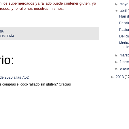
 los supermercados ya rallado puede contener gluten, yo
►
may
esco, y lo rallemos nosotros mismos.
▼
abril
Flan 
Ensal
Pasió
:04
OSTERÍA
Delici
Merlu
mie
io:
►
marz
►
febre
►
ener
►
2013
(1
de 2020 a las 7:52
 compras el coco rallado sin gluten? Gracias