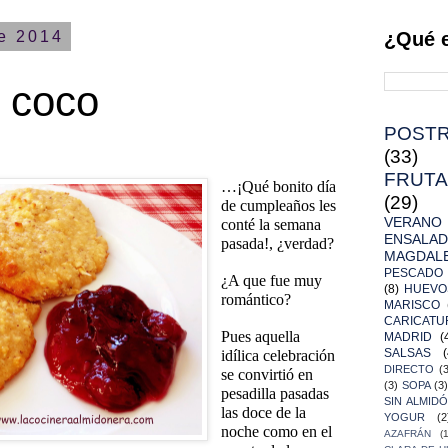
de 2014
¿Qué 
e coco
POST
(33)
FRUTA
…¡Qué bonito día
(29)
de cumpleaños les
VERANO
conté la semana
ENSALAD
pasada!, ¿verdad?
MAGDAL
PESCADO
¿A que fue muy
(8)
HUEVO
romántico?
MARISCO
CARICATU
Pues aquella
MADRID
(
SALSAS
(
idílica celebración
DIRECTO
(
se convirtió en
(3)
SOPA
(3
pesadilla pasadas
SIN ALMID
las doce de la
YOGUR
(2
noche como en el
AZAFRÁN
(