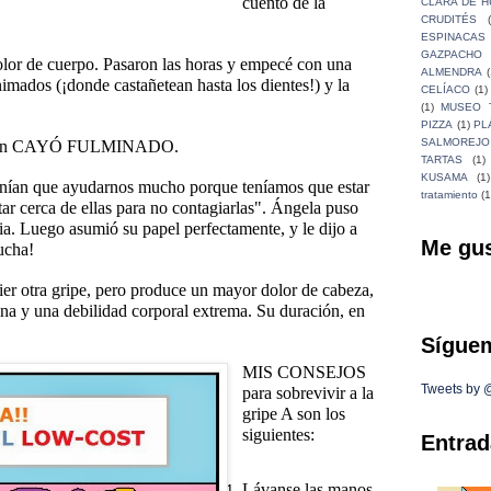
cuento de la
CLARA DE 
CRUDITÉS
ESPINACAS
GAZPACHO
lor de cuerpo. Pasaron las horas y empecé con una
ALMENDRA
(
 animados (¡donde castañetean hasta los dientes!) y la
CELÍACO
(1)
(1)
MUSEO 
PIZZA
(1)
PL
SALMOREJO
ambién CAYÓ FULMINADO.
TARTAS
(1)
KUSAMA
(1)
tenían que ayudarnos mucho porque teníamos que estar
tratamiento
(1
ar cerca de ellas para no contagiarlas". Ángela puso
ia. Luego asumió su papel perfectamente, y le dijo a
Me gu
 ducha!
 otra gripe, pero produce un mayor dolor de cabeza,
ina y una debilidad corporal extrema. Su duración, en
Síguem
MIS CONSEJOS
Tweets by
para sobrevivir a la
gripe A son los
siguientes:
Entrad
Lávanse las manos