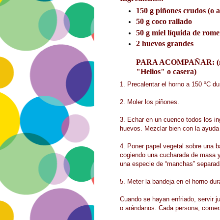
150 g piñones crudos (o 
50 g coco rallado
50 g miel líquida de rom
2 huevos grandes
PARA ACOMPAÑAR: (merm
"Helios" o casera)
1. Precalentar el horno a 150 ºC d
2. Moler los piñones.
3. Echar en un cuenco todos los ing
huevos. Mezclar bien con la ayuda 
4. Poner papel vegetal sobre una b
cogiendo una cucharada de masa y
una especie de “manchas” separada
5. Meter la bandeja en el horno du
Cuando se hayan enfriado, servir 
o arándanos. Cada persona, comer