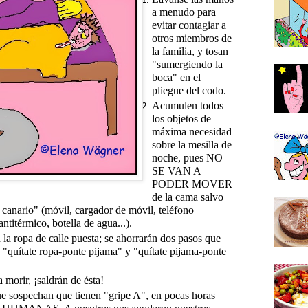
a menudo para
evitar contagiar a
otros miembros de
la familia, y tosan
"sumergiendo la
boca" en el
pliegue del codo.
Acumulen todos
los objetos de
máxima necesidad
sobre la mesilla de
noche, pues NO
SE VAN A
PODER MOVER
de la cama salvo
 canario" (móvil, cargador de móvil, teléfono
ntitérmico, botella de agua...).
la ropa de calle puesta; se ahorrarán dos pasos que
"quítate ropa-ponte pijama" y "quítate pijama-ponte
morir, ¡saldrán de ésta!
ue sospechan que tienen "gripe A", en pocas horas