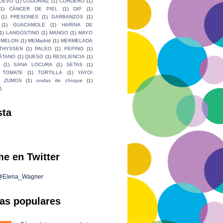
HUEVO
(1)
CODORNIZ
(1)
CORDERO
(1)
(1)
CÁNCER DE PIEL
(1)
DIP
(1)
(1)
FRESONES
(1)
GARBANZOS
(1)
(1)
GUACAMOLE
(1)
HARINA DE
1)
LANGOSTINO
(1)
MANGO
(1)
MAYO
MELON
(1)
MEMadrid
(1)
MERMELADA
THYSSEN
(1)
PALEO
(1)
PEPINO
(1)
ÁTANO
(1)
QUESO
(1)
RESILIENCIA
(1)
(1)
SANA LOCURA
(1)
SETAS
(1)
TOMATE
(1)
TORTILLA
(1)
YAYOI
ZUMOS
(1)
ondas de choque
(1)
)
sta
e en Twitter
 @Elena_Wagner
as populares