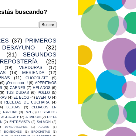
estás buscando?
RES
(37)
PRIMEROS
DESAYUNO
(32)
(31)
SEGUNDOS
REPOSTERÍA
(25)
(19)
VERDURAS
(17)
AS
(14)
MERIENDA
(12)
ENAS
(11)
CHOCOLATE
(9)
(9)
¡Oh noooo...!
(9)
APERITIVOS
S
(8)
CARNES
(7)
HELADOS
(6)
(6)
TUS DUDAS
(6)
POLLO
(5)
RAS
(4)
EL BLOG
(4)
EVENTO
(4)
4)
RECETAS DE CUCHARA
(4)
4)
BEBIDAS
(3)
CELIACOS EN
3)
NAVIDAD
(3)
PAN
(3)
PESCADOS
)
AGUACATE
(2)
ALMIDÓN
(2)
DIETA
ÓN
(2)
ENTREVISTA
(2)
SALMÓN
(2)
)
10YEARSOFME
(1)
ALGAS
(1)
1)
BOMBONES
(1)
BROCHETAS
(1)