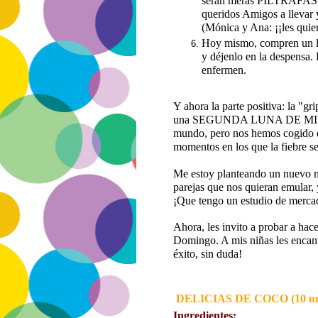
serán meras PILTRAFAS
queridos Amigos a llevar y
(Mónica y Ana: ¡¡les quier
Hoy mismo, compren un lit
y déjenlo en la despensa.
enfermen.
Y ahora la parte positiva: la "
una SEGUNDA LUNA DE MIEL du
mundo, pero nos hemos cogido d
momentos en los que la fiebre s
Me estoy planteando un nuevo ne
parejas que nos quieran emular, 
¡Que tengo un estudio de merca
Ahora, les invito a probar a hac
Domingo. A mis niñas les encant
éxito, sin duda!
DELICIAS DE COCO (10 un
Ingredientes: