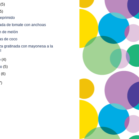
o
(5)
(5)
deprimido
ada de tomate con anchoas
n de melón
as de coco
za gratinada con mayonesa a la
l
o
(4)
ro
(5)
o
(6)
7)