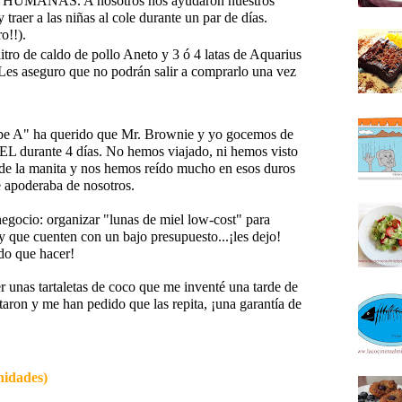
 HUMANAS. A nosotros nos ayudaron nuestros
 traer a las niñas al cole durante un par de días.
o!!).
ro de caldo de pollo Aneto y 3 ó 4 latas de Aquarius
 Les aseguro que no podrán salir a comprarlo una vez
gripe A" ha querido que Mr. Brownie y yo gocemos de
rante 4 días. No hemos viajado, ni hemos visto
e la manita y nos hemos reído mucho en esos duros
e apoderaba de nosotros.
gocio: organizar "lunas de miel low-cost" para
y que cuenten con un bajo presupuesto...¡les dejo!
do que hacer!
er unas tartaletas de coco que me inventé una tarde de
aron y me han pedido que las repita, ¡una garantía de
idades)