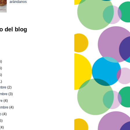
arándanos
o del blog
6)
4)
5)
1)
embre
(2)
embre
(3)
re
(4)
iembre
(4)
to
(4)
5)
(4)