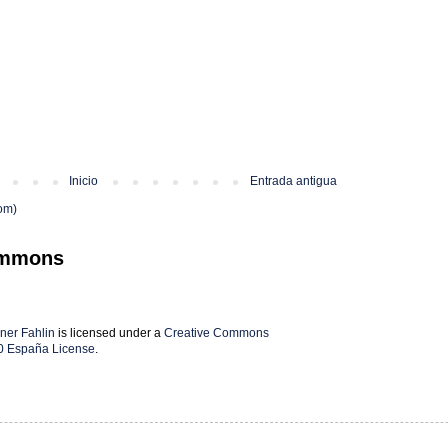
Inicio
Entrada antigua
om)
ommons
ner Fahlin
is licensed under a
Creative Commons
0 España License
.