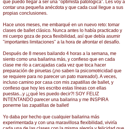
que puedo llegar a ser una "optimista patológica".
Les voy a
contar una pequeña anécdota y que cada cual llegue a sus
propias conclusiones.
Hace unos meses, me embarqué en un nuevo reto: tomar
clases de ballet clásico. Nunca antes lo había practicado y
mi cuerpo goza de poca flexibilidad, así que debía asumir
"importantes limitaciones" a la hora de afrontar el desafío.
Después de 8 meses bailando 4 horas a la semana, me
siento como una bailarina más, y confieso que en cada
clase me río a carcajadas cada vez que toca hacer
preparación de piruetas (¡no saben la psicomotricidad que
se requiere para no parecer un pato mareado!). A veces,
incluso camino por casa con mis zapatillas de ballet, y
confieso que hoy les escribo estas líneas con ellas
puestas...y ¡¿qué les puedo decir?! SOY FELIZ
INTENTANDO parecer una bailarina y me INSPIRA
ponerme las zapatillas de ballet!
Yo daba por hecho que cualquier bailarina más
experimentada y con una maravillosa flexibilidad, viviría
cada una de las clases con la misma alegría y felicidad que