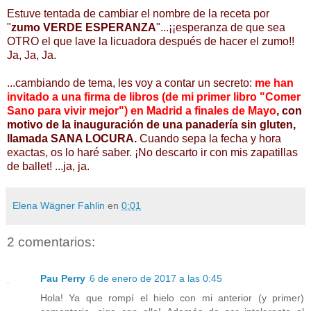
Estuve tentada de cambiar el nombre de la receta por
"
zumo VERDE ESPERANZA
"...¡¡esperanza de que sea
OTRO el que lave la licuadora después de hacer el zumo!!
Ja, Ja, Ja.
...cambiando de tema, les voy a contar un secreto:
me han
invitado a una firma de libros (de mi primer libro "Comer
Sano para vivir mejor") en Madrid a finales de Mayo
, con
motivo de la inauguración de una panadería sin gluten,
llamada SANA LOCURA.
Cuando sepa la fecha y hora
exactas, os lo haré saber. ¡No descarto ir con mis zapatillas
de ballet! ...ja, ja.
Elena Wägner Fahlin
en
0:01
2 comentarios:
Pau Perry
6 de enero de 2017 a las 0:45
Hola! Ya que rompí el hielo con mi anterior (y primer)