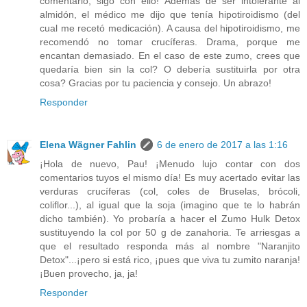
comentario, sigo con ello! Además de ser intolerante al
almidón, el médico me dijo que tenía hipotiroidismo (del
cual me recetó medicación). A causa del hipotiroidismo, me
recomendó no tomar crucíferas. Drama, porque me
encantan demasiado. En el caso de este zumo, crees que
quedaría bien sin la col? O debería sustituirla por otra
cosa? Gracias por tu paciencia y consejo. Un abrazo!
Responder
Elena Wägner Fahlin
6 de enero de 2017 a las 1:16
¡Hola de nuevo, Pau! ¡Menudo lujo contar con dos
comentarios tuyos el mismo día! Es muy acertado evitar las
verduras crucíferas (col, coles de Bruselas, brócoli,
coliflor...), al igual que la soja (imagino que te lo habrán
dicho también). Yo probaría a hacer el Zumo Hulk Detox
sustituyendo la col por 50 g de zanahoria. Te arriesgas a
que el resultado responda más al nombre "Naranjito
Detox"...¡pero si está rico, ¡pues que viva tu zumito naranja!
¡Buen provecho, ja, ja!
Responder